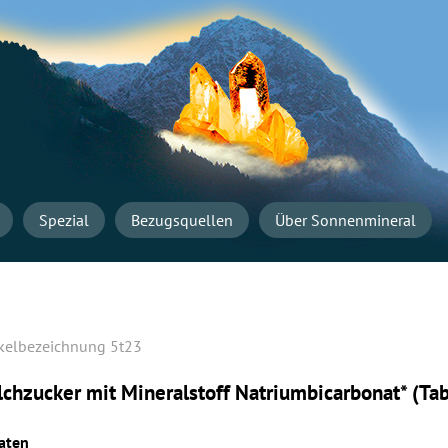
Navigation
überspringen
Startseite
Spezial
Bezugsquellen
Über Sonnenmineral
5t23
lchzucker mit Mineralstoff Natriumbi­carbonat* (Tab
aten