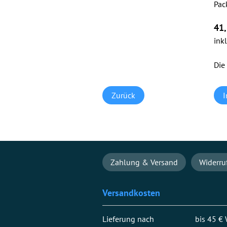
Pfli
Pac
41
ink
Die
Zurück
Navigation
Zahlung & Versand
Widerru
überspringen
Versandkosten
Lieferung nach
bis 45 €