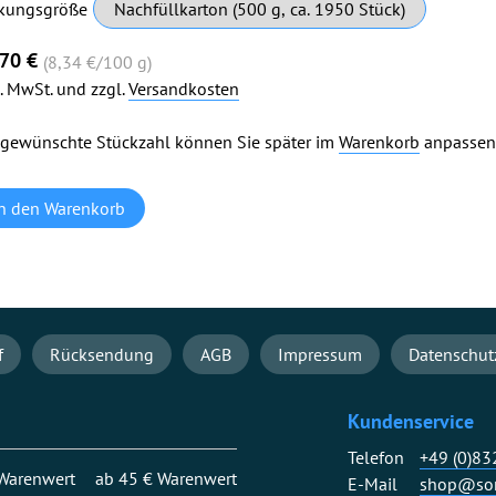
chtfeld
kungsgröße
,70
€
(8,34
€
/100 g)
l. MwSt. und zzgl.
Versandkosten
 gewünschte Stückzahl können Sie später im
Warenkorb
anpassen
f
Rücksendung
AGB
Impressum
Datenschut
Kundenservice
Telefon
+49 (0)8
 Warenwert
ab 45 € Warenwert
E-Mail
shop@son