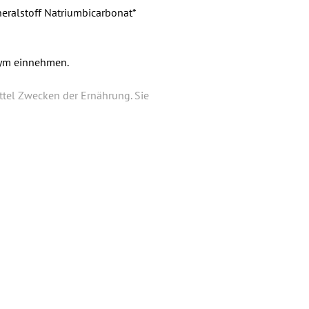
eralstoff Natriumbi­carbonat*
zym einnehmen.
ttel Zwecken der Ernährung. Sie