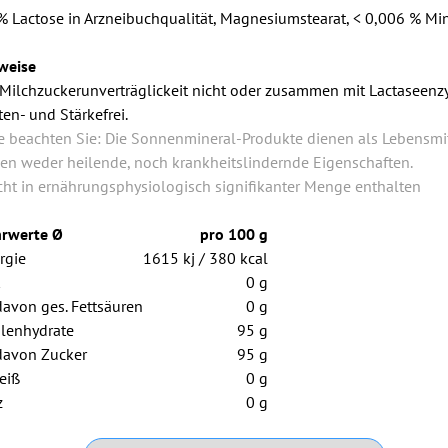
% Lactose in Arzneibuchqualität, Magnesiumstearat, < 0,006 % Min
weise
 Milchzuckerunverträglickeit nicht oder zusammen mit Lactaseen
ten- und Stärkefrei.
te beachten Sie: Die Sonnenmineral-Produkte dienen als Lebensmi
en weder heilende, noch krankheitslindernde Eigenschaften.
icht in ernährungsphysiologisch signifikanter Menge enthalten
rwerte Ø
pro 100 g
rgie
1615 kj / 380 kcal
0 g
davon ges. Fettsäuren
0 g
lenhydrate
95 g
davon Zucker
95 g
eiß
0 g
z
0 g