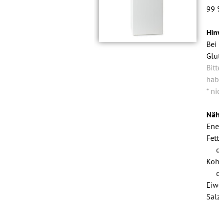
99 
Hin
Bei
Glu
Bit
hab
* n
Näh
Ene
Fett
Koh
Eiw
Sal