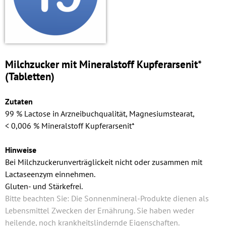
Milchzucker mit Mineralstoff Kupfer­arsenit*
(Tabletten)
Zutaten
99 % Lactose in Arzneibuchqualität, Magnesiumstearat,
< 0,006 % Mineralstoff Kupfer­arsenit*
Hinweise
Bei Milchzuckerunverträglickeit nicht oder zusammen mit
Lactaseenzym einnehmen.
Gluten- und Stärkefrei.
Bitte beachten Sie: Die Sonnenmineral-Produkte dienen als
Lebensmittel Zwecken der Ernährung. Sie haben weder
heilende, noch krankheitslindernde Eigenschaften.