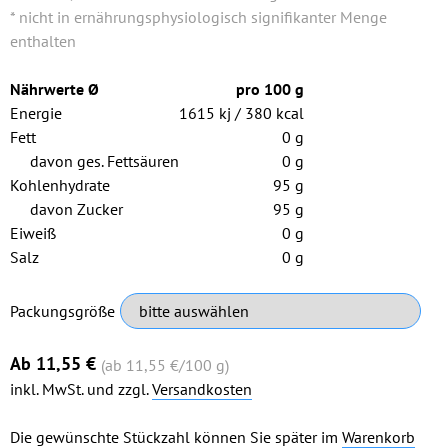
* nicht in ernährungsphysiologisch signifikanter Menge
enthalten
Nährwerte Ø
pro 100 g
Energie
1615 kj / 380 kcal
Fett
0 g
davon ges. Fettsäuren
0 g
Kohlenhydrate
95 g
davon Zucker
95 g
Eiweiß
0 g
Salz
0 g
Pflichtfeld
Packungsgröße
Ab
11,55
€
(ab 11,55
€
/100 g)
inkl. MwSt. und zzgl.
Versandkosten
Die gewünschte Stückzahl können Sie später im
Warenkorb