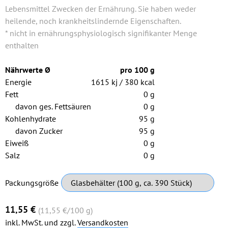
Lebensmittel Zwecken der Ernährung. Sie haben weder
heilende, noch krankheitslindernde Eigenschaften.
* nicht in ernährungsphysiologisch signifikanter Menge
enthalten
Nährwerte Ø
pro 100 g
Energie
1615 kj / 380 kcal
Fett
0 g
davon ges. Fettsäuren
0 g
Kohlenhydrate
95 g
davon Zucker
95 g
Eiweiß
0 g
Salz
0 g
Pflichtfeld
Packungsgröße
11,55
€
(11,55
€
/100 g)
inkl. MwSt. und zzgl.
Versandkosten