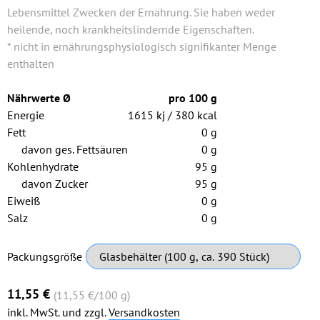
Lebensmittel Zwecken der Ernährung. Sie haben weder
heilende, noch krankheitslindernde Eigenschaften.
* nicht in ernährungsphysiologisch signifikanter Menge
enthalten
Nährwerte Ø
pro 100 g
Energie
1615 kj / 380 kcal
Fett
0 g
davon ges. Fettsäuren
0 g
Kohlenhydrate
95 g
davon Zucker
95 g
Eiweiß
0 g
Salz
0 g
Pflichtfeld
Packungsgröße
11,55
€
(11,55
€
/100 g)
inkl. MwSt. und zzgl.
Versandkosten