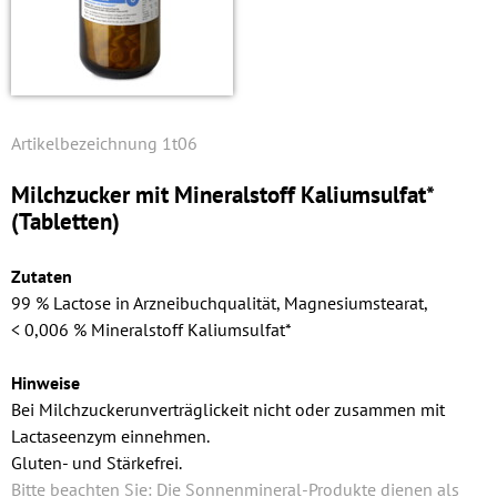
1t06
Milchzucker mit Mineralstoff Kalium­sulfat*
(Tabletten)
Zutaten
99 % Lactose in Arzneibuchqualität, Magnesiumstearat,
< 0,006 % Mineralstoff Kalium­sulfat*
Hinweise
Bei Milchzuckerunverträglickeit nicht oder zusammen mit
Lactaseenzym einnehmen.
Gluten- und Stärkefrei.
Bitte beachten Sie: Die Sonnenmineral-Produkte dienen als