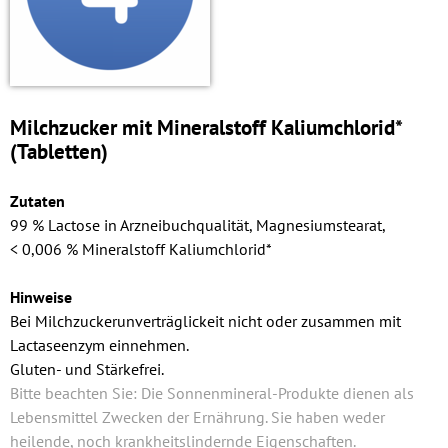
Milchzucker mit Mineralstoff Kalium­chlorid*
(Tabletten)
Zutaten
99 % Lactose in Arzneibuchqualität, Magnesiumstearat,
< 0,006 % Mineralstoff Kalium­chlorid*
Hinweise
Bei Milchzuckerunverträglickeit nicht oder zusammen mit
Lactaseenzym einnehmen.
Gluten- und Stärkefrei.
Bitte beachten Sie: Die Sonnenmineral-Produkte dienen als
Lebensmittel Zwecken der Ernährung. Sie haben weder
heilende, noch krankheitslindernde Eigenschaften.