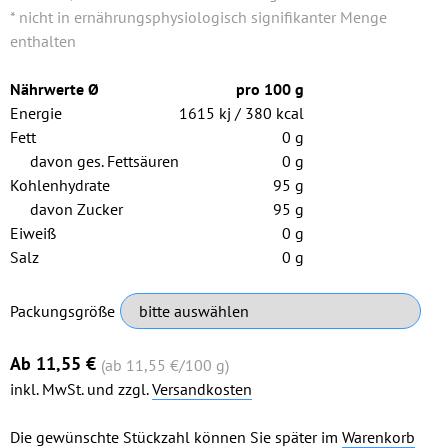
* nicht in ernährungsphysiologisch signifikanter Menge
enthalten
Nährwerte Ø
pro 100 g
Energie
1615 kj / 380 kcal
Fett
0 g
davon ges. Fettsäuren
0 g
Kohlenhydrate
95 g
davon Zucker
95 g
Eiweiß
0 g
Salz
0 g
Pflichtfeld
Packungsgröße
Ab
11,55
€
(ab 11,55
€
/100 g)
inkl. MwSt. und zzgl.
Versandkosten
Die gewünschte Stückzahl können Sie später im
Warenkorb