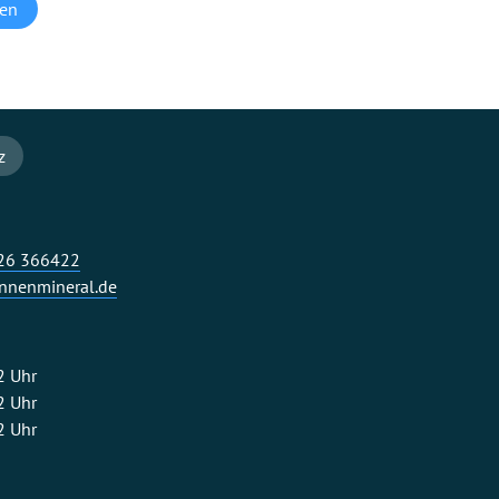
hen
z
326 366422
nenmineral.de
2 Uhr
2 Uhr
2 Uhr