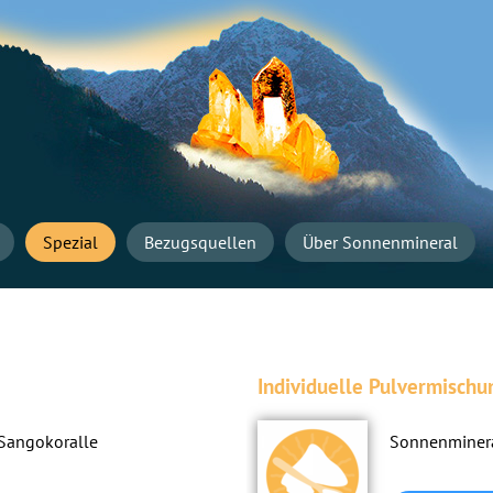
Navigation
überspringen
Startseite
Spezial
Bezugsquellen
Über Sonnenmineral
Individuelle Pulvermischu
 Sangokoralle
Sonnenminer