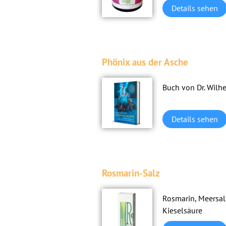
Details sehen
Phönix aus der Asche
Buch von Dr. Wilh
Details sehen
Rosmarin-Salz
Rosmarin, Meersa
Kiesel­säure