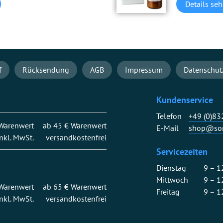
Details se
f
Rücksendung
AGB
Impressum
Datenschut
Kundenservice
Telefon
+49 (0)8
 Warenwert
ab 45 € Warenwert
E-Mail
shop@son
inkl. MwSt.
versandkostenfrei
Servicezeiten
Dienstag
9 – 1
Mittwoch
9 – 1
 Warenwert
ab 65 € Warenwert
Freitag
9 – 1
inkl. MwSt.
versandkostenfrei