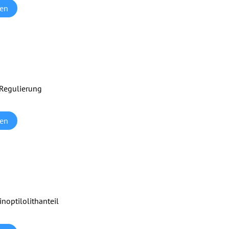
hen
Regulierung
hen
noptilolithanteil