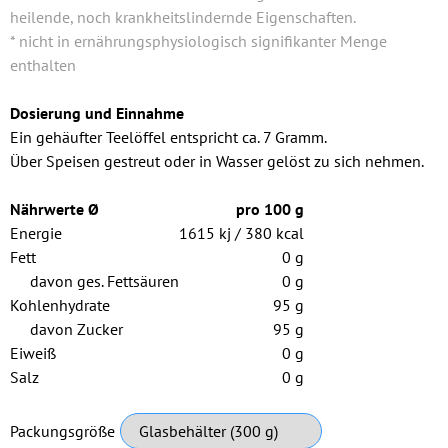
heilende, noch krankheitslindernde Eigenschaften.
* nicht in ernährungsphysiologisch signifikanter Menge
enthalten
Dosierung und Einnahme
Ein gehäufter Teelöffel entspricht ca. 7 Gramm.
Über Speisen gestreut oder in Wasser gelöst zu sich nehmen.
Nährwerte Ø
pro 100 g
Energie
1615 kj / 380 kcal
Fett
0 g
davon ges. Fettsäuren
0 g
Kohlenhydrate
95 g
davon Zucker
95 g
Eiweiß
0 g
Salz
0 g
Pflichtfeld
Packungsgröße