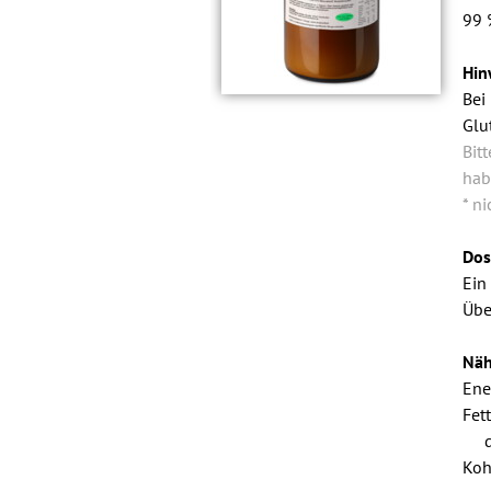
99 
Hin
Bei
Glu
Bit
hab
* n
Dos
Ein
Übe
Näh
Ene
Fett
Koh