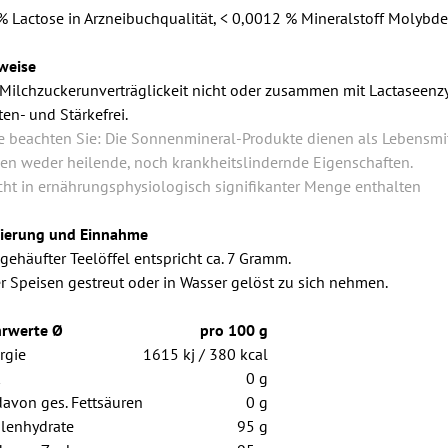
% Lactose in Arzneibuchqualität, < 0,0012 % Mineralstoff Molybden
weise
 Milchzuckerunverträglickeit nicht oder zusammen mit Lactaseen
ten- und Stärkefrei.
te beachten Sie: Die Sonnenmineral-Produkte dienen als Lebensmi
en weder heilende, noch krankheitslindernde Eigenschaften.
icht in ernährungsphysiologisch signifikanter Menge enthalten
ierung und Einnahme
 gehäufter Teelöffel entspricht ca. 7 Gramm.
r Speisen gestreut oder in Wasser gelöst zu sich nehmen.
rwerte Ø
pro 100 g
rgie
1615 kj / 380 kcal
0 g
davon ges. Fettsäuren
0 g
lenhydrate
95 g