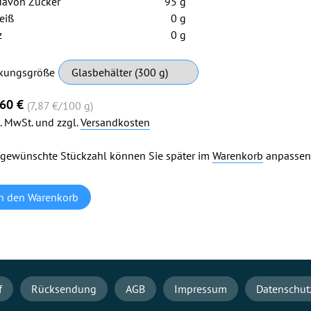
davon Zucker
95 g
eiß
0 g
z
0 g
chtfeld
kungsgröße
,60
€
(7,87
€
/100 g)
l. MwSt. und zzgl.
Versandkosten
 gewünschte Stückzahl können Sie später im
Warenkorb
anpassen
f
Rücksendung
AGB
Impressum
Datenschut