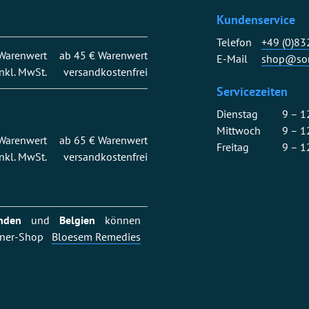
Kundenservice
Telefon
+49 (0)8
 Warenwert
ab 45 € Warenwert
E-Mail
shop@son
inkl. MwSt.
versandkostenfrei
Servicezeiten
Dienstag
9 – 1
Mittwoch
9 – 1
 Warenwert
ab 65 € Warenwert
Freitag
9 – 1
inkl. MwSt.
versandkostenfrei
nden
und
Belgien
können
rtner-Shop
Bloesem Remedies