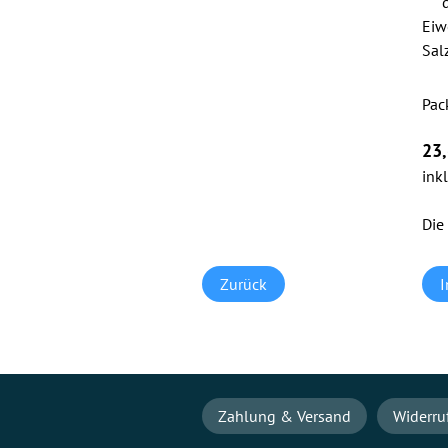
Eiw
Sal
Pfli
Pac
23
ink
Die
Zurück
Navigation
Zahlung & Versand
Widerru
überspringen