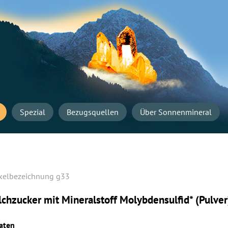
Navigation
überspringen
Startseite
Spezial
Bezugsquellen
Über Sonnenmineral
g33
lchzucker mit Mineralstoff Molybden­sulfid* (Pulver
aten