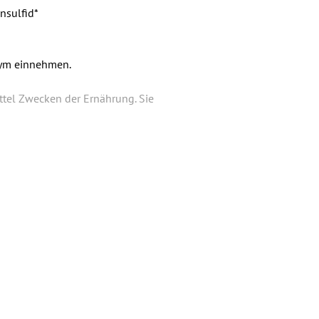
­sulfid*
zym einnehmen.
ttel Zwecken der Ernährung. Sie