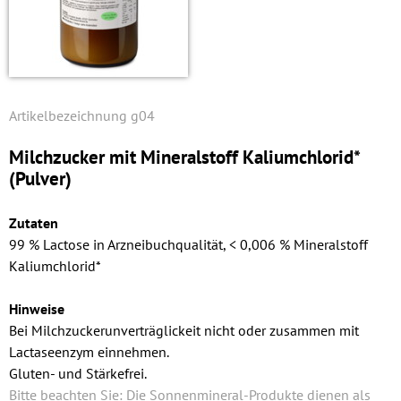
g04
Milchzucker mit Mineralstoff Kalium­chlorid*
(Pulver)
Zutaten
99 % Lactose in Arzneibuchqualität, < 0,006 % Mineralstoff
Kalium­chlorid*
Hinweise
Bei Milchzuckerunverträglickeit nicht oder zusammen mit
Lactaseenzym einnehmen.
Gluten- und Stärkefrei.
Bitte beachten Sie: Die Sonnenmineral-Produkte dienen als