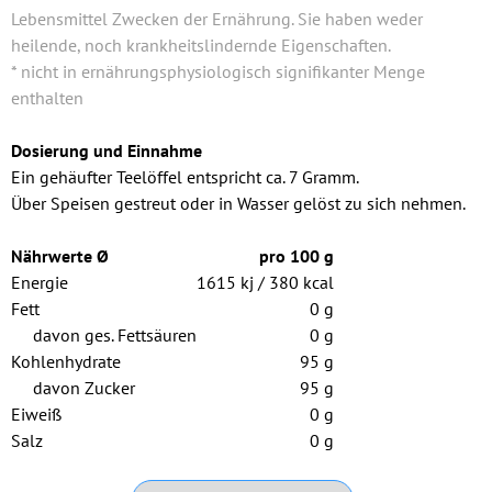
Lebensmittel Zwecken der Ernährung. Sie haben weder
heilende, noch krankheitslindernde Eigenschaften.
* nicht in ernährungsphysiologisch signifikanter Menge
enthalten
Dosierung und Einnahme
Ein gehäufter Teelöffel entspricht ca. 7 Gramm.
Über Speisen gestreut oder in Wasser gelöst zu sich nehmen.
Nährwerte Ø
pro 100 g
Energie
1615 kj / 380 kcal
Fett
0 g
davon ges. Fettsäuren
0 g
Kohlenhydrate
95 g
davon Zucker
95 g
Eiweiß
0 g
Salz
0 g