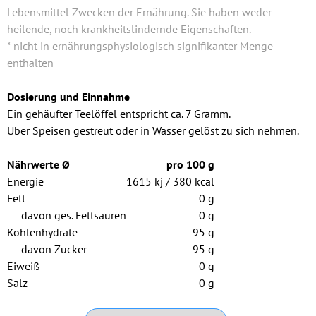
Lebensmittel Zwecken der Ernährung. Sie haben weder
heilende, noch krankheitslindernde Eigenschaften.
* nicht in ernährungsphysiologisch signifikanter Menge
enthalten
Dosierung und Einnahme
Ein gehäufter Teelöffel entspricht ca. 7 Gramm.
Über Speisen gestreut oder in Wasser gelöst zu sich nehmen.
Nährwerte Ø
pro 100 g
Energie
1615 kj / 380 kcal
Fett
0 g
davon ges. Fettsäuren
0 g
Kohlenhydrate
95 g
davon Zucker
95 g
Eiweiß
0 g
Salz
0 g