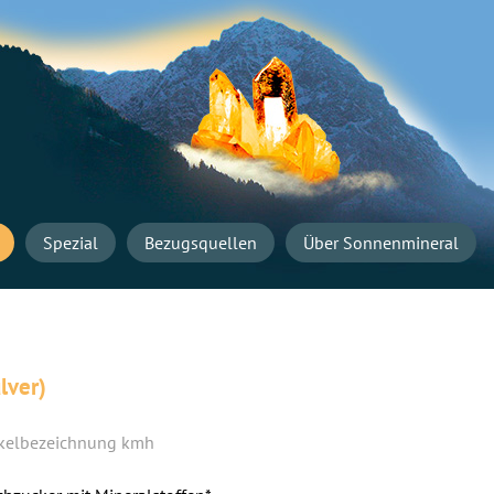
Navigation
überspringen
Startseite
Spezial
Bezugsquellen
Über Sonnenmineral
lver)
kmh