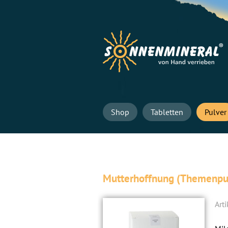
Navigation
Shop
Tabletten
Pulver
überspringen
Mutterhoffnung (Themenpu