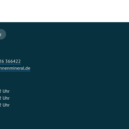
z
326 366422
nenmineral.de
2 Uhr
2 Uhr
2 Uhr