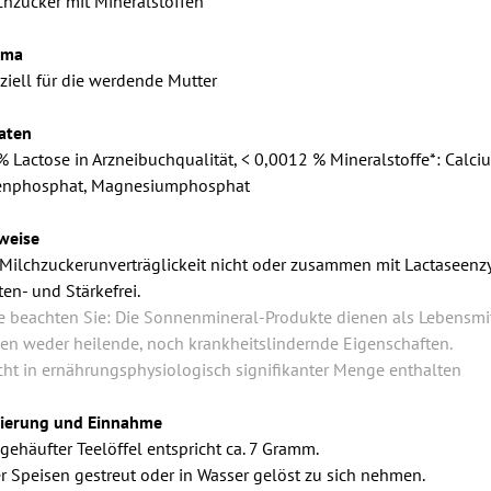
chzucker mit Mineralstoffen*
ema
ziell für die werdende Mutter
aten
% Lactose in Arzneibuchqualität, < 0,0012 % Mineralstoffe*: Calciu
en­phosphat, Magnesium­phosphat
weise
 Milchzuckerunverträglickeit nicht oder zusammen mit Lactaseen
ten- und Stärkefrei.
te beachten Sie: Die Sonnenmineral-Produkte dienen als Lebensmi
en weder heilende, noch krankheitslindernde Eigenschaften.
icht in ernährungsphysiologisch signifikanter Menge enthalten
ierung und Einnahme
 gehäufter Teelöffel entspricht ca. 7 Gramm.
r Speisen gestreut oder in Wasser gelöst zu sich nehmen.