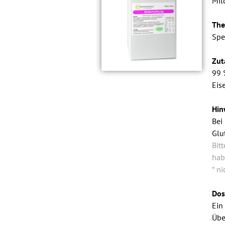
Mil
Th
Spe
Zut
99 
Eis
Hin
Bei
Glu
Bit
hab
* n
Dos
Ein
Übe