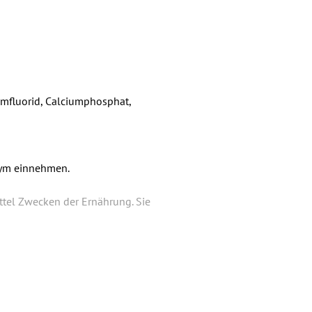
m­fluorid, Calcium­phosphat,
zym einnehmen.
ttel Zwecken der Ernährung. Sie