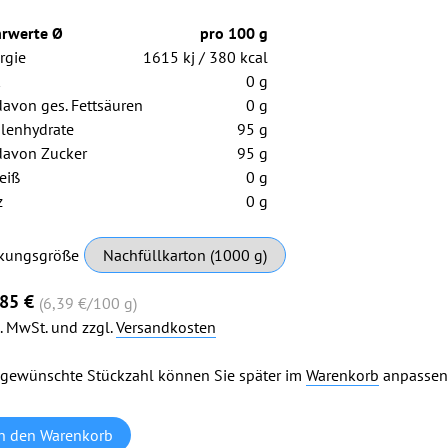
rwerte Ø
pro 100 g
rgie
1615 kj / 380 kcal
0 g
davon ges. Fettsäuren
0 g
lenhydrate
95 g
davon Zucker
95 g
eiß
0 g
z
0 g
chtfeld
kungsgröße
,85
€
(6,39
€
/100 g)
l. MwSt. und zzgl.
Versandkosten
 gewünschte Stückzahl können Sie später im
Warenkorb
anpassen