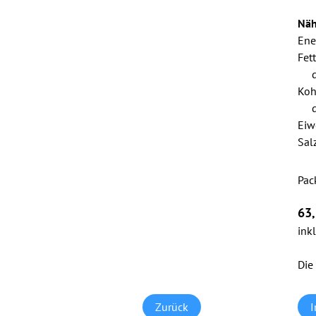
Näh
Ene
Fett
Koh
Eiw
Sal
Pfli
Pac
63
ink
Die
Zurück