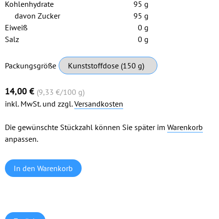
Kohlenhydrate
95 g
davon Zucker
95 g
Eiweiß
0 g
Salz
0 g
Pflichtfeld
Packungsgröße
14,00
€
(9,33
€
/100 g)
inkl. MwSt. und zzgl.
Versandkosten
Die gewünschte Stückzahl können Sie später im
Warenkorb
anpassen.