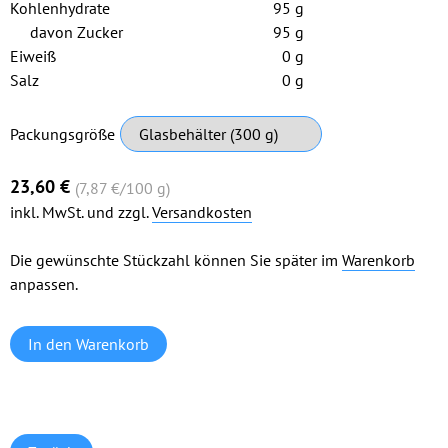
Kohlenhydrate
95 g
davon Zucker
95 g
Eiweiß
0 g
Salz
0 g
Pflichtfeld
Packungsgröße
23,60
€
(7,87
€
/100 g)
inkl. MwSt. und zzgl.
Versandkosten
Die gewünschte Stückzahl können Sie später im
Warenkorb
anpassen.