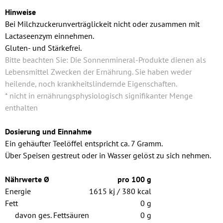
Hinweise
Bei Milchzuckerunverträglickeit nicht oder zusammen mit
Lactaseenzym einnehmen.
Gluten- und Stärkefrei.
Bitte beachten Sie: Die Sonnenmineral-Produkte dienen als
Lebensmittel Zwecken der Ernährung. Sie haben weder
heilende, noch krankheitslindernde Eigenschaften.
* nicht in ernährungsphysiologisch signifikanter Menge
enthalten
Dosierung und Einnahme
Ein gehäufter Teelöffel entspricht ca. 7 Gramm.
Über Speisen gestreut oder in Wasser gelöst zu sich nehmen.
Nährwerte Ø
pro 100 g
Energie
1615 kj / 380 kcal
Fett
0 g
davon ges. Fettsäuren
0 g